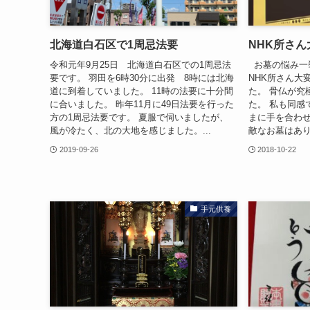
北海道白石区で1周忌法要
NHK所さ
令和元年9月25日 北海道白石区での1周忌法
お墓の悩み一
要です。 羽田を6時30分に出発 8時には北海
NHK所さん大
道に到着していました。 11時の法要に十分間
た。 骨仏が究
に合いました。 昨年11月に49日法要を行った
た。 私も同感
方の1周忌法要です。 夏服で伺いましたが、
まに手を合わせ
風が冷たく、北の大地を感じました。...
敵なお墓はありま
2019-09-26
2018-10-22
手元供養