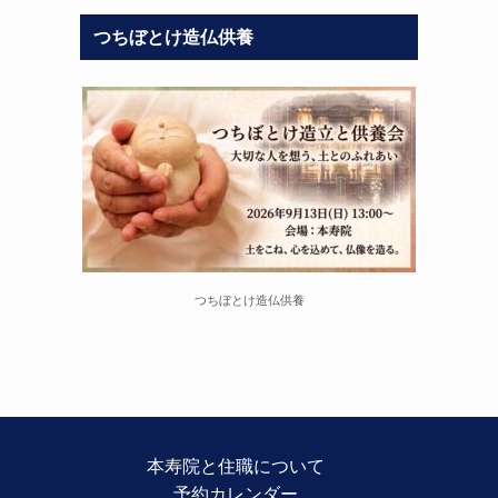
つちぼとけ造仏供養
つちぼとけ造仏供養
本寿院と住職について
予約カレンダー