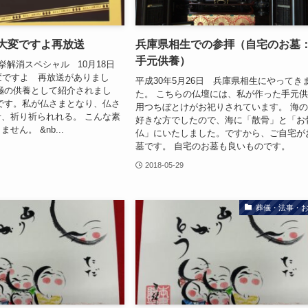
ん大変ですよ再放送
兵庫県相生での参拝（自宅のお墓
手元供養）
挙解消スペシャル 10月18日
変ですよ 再放送がありまし
平成30年5月26日 兵庫県相生にやってき
極の供養として紹介されまし
た。 こちらの仏壇には、私が作った手元
です。私が仏さまとなり、仏さ
用つちぼとけがお祀りされています。 海
、祈り祈られれる。 こんな素
好きな方でしたので、海に「散骨」と「お
せん。 &nb...
仏」にいたしました。ですから、ご自宅が
墓です。 自宅のお墓も良いものです。
2018-05-29
葬儀・法事・