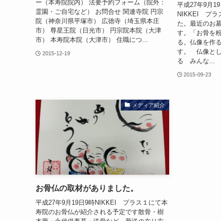
ー（本寿院院内） 法要予約フォーム（院外：
平成27年9月
霊園・ご自宅など） お問合せ 関連寺院 円宗
NIKKEI 
院（神奈川県平塚市） 広徳寺（埼玉県本庄
た。最近のお
市） 尊星王院（日光市） 円宗院本院（大津
す。「お骨を
市） 本寿院本院（大津市） 住職につ...
る。仏像を作
す。 仏像と
2015-12-19
る みんな...
2015-09-23
メディア紹介
お骨仏の取材がありました。
平成27年9月19日9時NIKKEI プラス１にて本
寿院のお骨仏が紹介される予定です散骨・樹