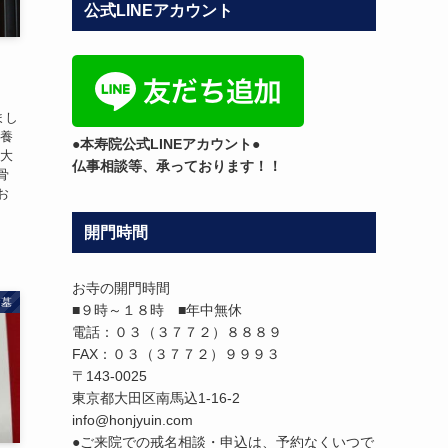
公式LINEアカウント
テ
ゴ
リ
：
ー
まし
供養
●本寿院公式LINEアカウント●
の大
仏事相談等、承っております！！
骨
お
開門時間
お寺の開門時間
お墓
■９時～１８時 ■年中無休
電話：０３（３７７２）８８８９
FAX：０３（３７７２）９９９３
〒143-0025
東京都大田区南馬込1-16-2
info@honjyuin.com
●ご来院での戒名相談・申込は、予約なくいつで