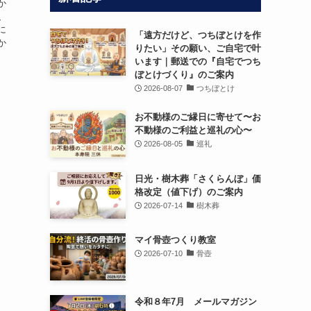
か
、
に
「遠方だけど、つちぼとけを作
か
りたい」その願い、ご自宅で叶
います｜郵送での『自宅でつち
ぼとけづくり』のご案内
2026-08-07
つちぼとけ
お不動様のご縁日に寄せて〜お
不動様のご利益と巡礼の心〜
2026-08-05
巡礼
日光・樹木葬「さくらんぼ」価
格改定（値下げ）のご案内
2026-07-14
樹木葬
マイ骨壺つくり教室
2026-07-10
骨壺
令和８年7月 メールマガジン