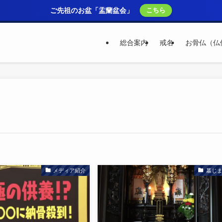
ご先祖のお盆「盂蘭盆会」
こちら
総合案内
戒名
お骨仏（仏
メディア紹介
墓じ