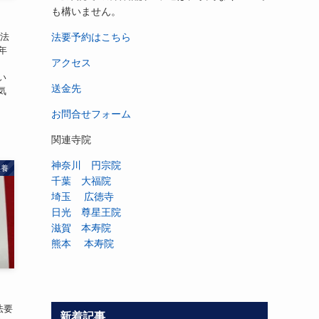
も構いません。
願法
法要予約はこちら
年
アクセス
、
い
送金先
気
お問合せフォーム
関連寺院
神奈川 円宗院
供養
千葉 大福院
埼玉 広徳寺
日光 尊星王院
滋賀 本寿院
熊本 本寿院
法要
新着記事