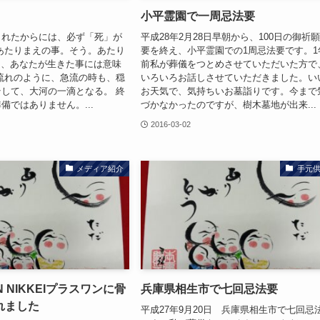
小平霊園で一周忌法要
まれたからには、必ず「死」が
平成28年2月28日早朝から、100日の御祈
あたりまえの事。そう。あたり
要を終え、小平霊園での1周忌法要です。1
も、あなたが生きた事には意味
前私が葬儀をつとめさせていただいた方で
流れのように、急流の時も、穏
いろいろお話しさせていただきました。い
して、大河の一滴となる。 終
お天気で、気持ちいお墓詣りです。今まで
備ではありません。...
づかなかったのですが、樹木墓地が出来...
2016-03-02
メディア紹介
手元
N NIKKEIプラスワンに骨
兵庫県相生市で七回忌法要
れました
平成27年9月20日 兵庫県相生市で七回忌