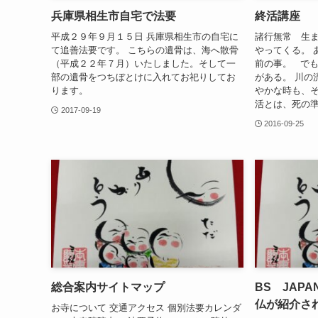
兵庫県相生市自宅で法要
終活講座
平成２９年９月１５日 兵庫県相生市の自宅に
諸行無常 生
て追善法要です。 こちらの遺骨は、海へ散骨
やってくる。 
（平成２２年７月）いたしました。そして一
前の事。 で
部の遺骨をつちぼとけに入れてお祀りしてお
がある。 川の
ります。
やかな時も、そ
活とは、死の準
2017-09-19
2016-09-25
総合案内サイトマップ
BS JAPA
仏が紹介さ
お寺について 交通アクセス 個別法要カレンダ