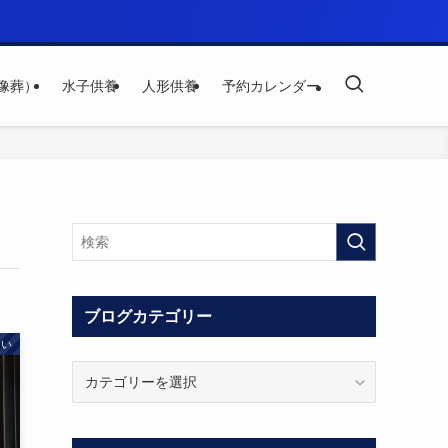
像葬）
水子供養
人形供養
予約カレンダー
ブログカテゴリー
まい
ブ
ロ
グ
カ