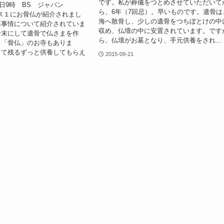
です。私が葬儀をつとめさせていただいて
19日9時 BS ジャパン
ら、6年（7回忌）。早いものです。遺骨は
プラス１にお骨仏が紹介されまし
海へ散骨し、少しの遺骨をつちぼとけの中
墓事情について紹介されていま
収め、仏壇の中に安置されています。です
粉末にして遺骨で仏さまを作
ら、仏壇がお墓となり、手元供養をされ...
る「骨仏」のお寺もありま
して残るずっと供養してもらえ
2015-09-21