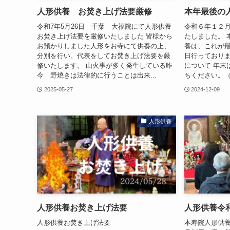
人形供養 お焚き上げ法要厳修
本年最後の
令和7年5月26日 千葉 大福院にて人形供養
令和６年１２
お焚き上げ法要を厳修いたしました 皆様から
たしました。 
お預かりしました人形をお寺にて供養の上、
養は、これが
分別を行い、代表をしてお焚き上げ法要を厳
日行っておりま
修いたします。 山火事が多く発生している昨
について 年末
今 野焼きは法律的に行うことは出来...
ちください。（
2025-05-27
2024-12-09
人形供養
人形供養お焚き上げ法要
人形供養令和
人形供養お焚き上げ法要
本寿院人形供養