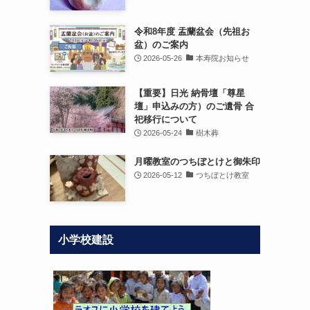
令和8年度 盂蘭盆会（先祖お
盆）のご案内
2026-05-26
本寿院お知らせ
【重要】日光 納骨壇「尊星
壇」申込みの方）のご遺骨 合
祀移行について
2026-05-24
樹木葬
月曜教室のつちぼとけと御朱印
2026-05-12
つちぼとけ教室
小学校建設