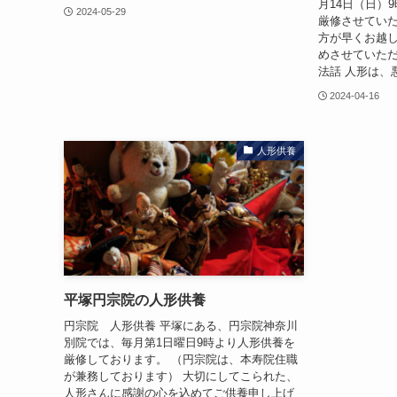
月14日（日）
2024-05-29
厳修させていた
方が早くお越
めさせていただ
法話 人形は、
2024-04-16
人形供養
平塚円宗院の人形供養
円宗院 人形供養 平塚にある、円宗院神奈川
別院では、毎月第1日曜日9時より人形供養を
厳修しております。 （円宗院は、本寿院住職
が兼務しております） 大切にしてこられた、
人形さんに感謝の心を込めてご供養申し上げ