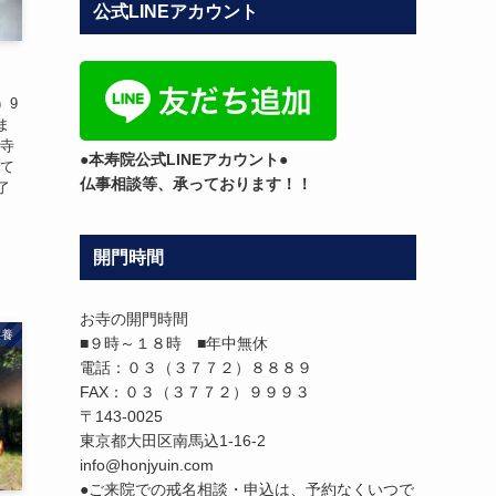
公式LINEアカウント
テ
ゴ
リ
ー
）9
ま
お寺
●本寿院公式LINEアカウント●
べて
仏事相談等、承っております！！
了
開門時間
お寺の開門時間
供養
■９時～１８時 ■年中無休
電話：０３（３７７２）８８８９
FAX：０３（３７７２）９９９３
〒143-0025
東京都大田区南馬込1-16-2
info@honjyuin.com
●ご来院での戒名相談・申込は、予約なくいつで