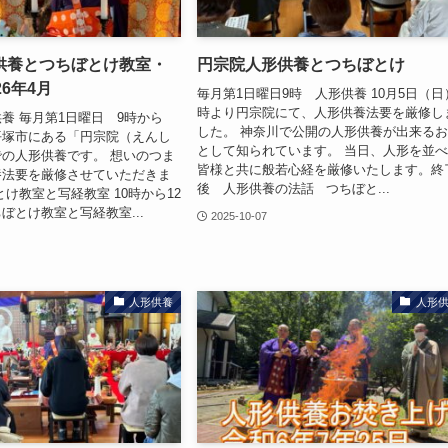
供養とつちぼとけ教室・
円宗院人形供養とつちぼとけ
26年4月
毎月第1日曜日9時 人形供養 10月5日（日
時より円宗院にて、人形供養法要を厳修し
養 毎月第1日曜日 9時から
した。 神奈川で公開の人形供養が出来る
平塚市にある「円宗院（えんし
として知られています。 当日、人形を並
の人形供養です。 想いのつま
皆様と共に般若心経を厳修いたします。終
養法要を厳修させていただきま
後 人形供養の法話 つちぼと...
とけ教室と写経教室 10時から12
ぼとけ教室と写経教室...
2025-10-07
人形供養
人形