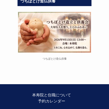
つちぼとけ造仏供養
つちぼとけ造仏供養
本寿院と住職について
予約カレンダー