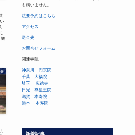
も構いません。
供
法要予約はこちら
想い
アクセス
向
べし
送金先
 観
お問合せフォーム
関連寺院
神奈川 円宗院
供養
千葉 大福院
埼玉 広徳寺
日光 尊星王院
滋賀 本寿院
熊本 本寿院
９月
新着記事