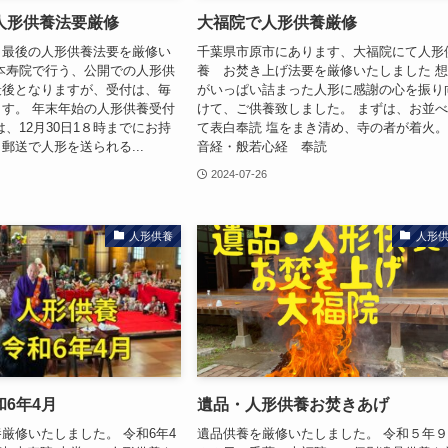
人形供養法要厳修
大福院で人形供養厳修
月最後の人形供養法要を厳修い
千葉県市原市にあります、大福院にて人形
本寿院で行う、公開での人形供
養 お焚き上げ法要を厳修いたしました 
最後となりますが、受付は、毎
がいっぱい詰まった人形に感謝の心を振り
す。 年末年始の人形供養受付
けて、ご供養致しました。 まずは、お並
は、12月30日1８時までにお持
て表白奉読 塩をまき清め、寺の者が着火。
郵送で人形を送られる...
音経・般若心経 奉読
2024-07-26
人形供養
人形
6年4月
遺品・人形供養お焚きあげ
厳修いたしました。 令和6年4
遺品供養を厳修いたしました。 令和５年