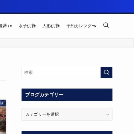
像葬）
水子供養
人形供養
予約カレンダー
ブログカテゴリー
宗院
ブ
ロ
グ
カ