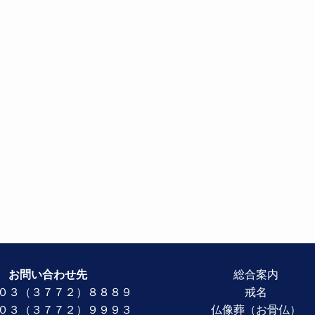
お問い合わせ先
総合案内
０３（３７７２）８８８９
戒名
：０３（３７７２）９９９３
仏像葬（お骨仏）