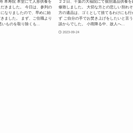
9時 本寿院 本堂にて人形供養を
２２日、千葉の大福院にて個別遺品供養を
だきました。 今日は、参列の
修致しました。 大切な方との悲しい別れ
しになりましたので、早めに始
方の遺品は、ゴミとして捨てるわけにも行
きました。 まず、ご住職より
ず ご自分の手でお焚き上げをしたいと言
悪いものを取り除くも...
談からでした。 小雨降る中、故人へ...
2023-09-24