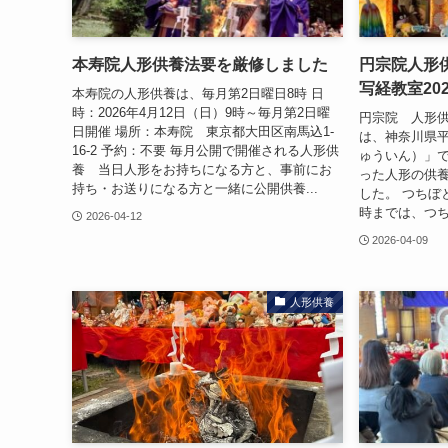
本寿院人形供養法要を厳修しました
円宗院人形
写経教室20
本寿院の人形供養は、毎月第2日曜日8時 日
時：2026年4月12日（日）9時～毎月第2日曜
円宗院 人形供
日開催 場所：本寿院 東京都大田区南馬込1-
は、神奈川県
16-2 予約：不要 毎月公開で開催される人形供
ゅういん）」で
養 当日人形をお持ちになる方と、事前にお
った人形の供
持ち・お送りになる方と一緒に公開供養...
した。 つちぼ
時までは、つち
2026-04-12
2026-04-09
人形供養