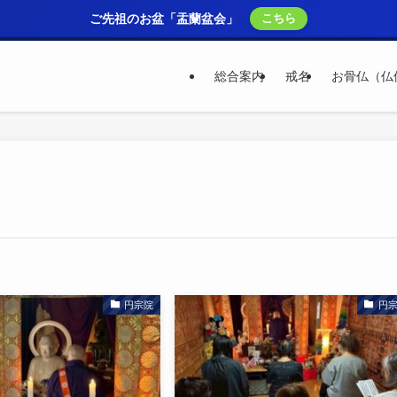
ご先祖のお盆「盂蘭盆会」
こちら
総合案内
戒名
お骨仏（仏
円宗院
円