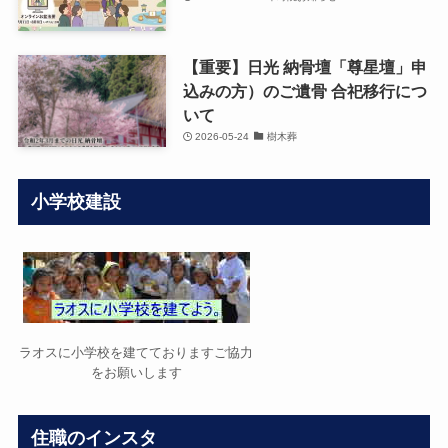
【重要】日光 納骨壇「尊星壇」申
込みの方）のご遺骨 合祀移行につ
いて
2026-05-24
樹木葬
小学校建設
ラオスに小学校を建てておりますご協力
をお願いします
住職のインスタ