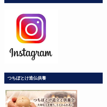
つちぼとけ造仏供養