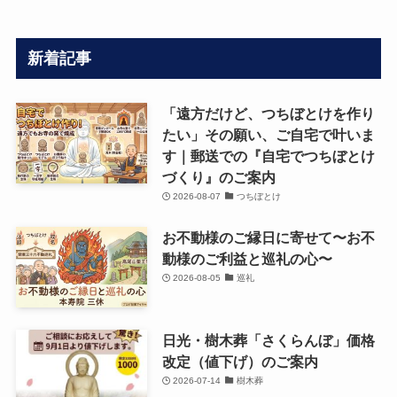
新着記事
「遠方だけど、つちぼとけを作り
たい」その願い、ご自宅で叶いま
す｜郵送での『自宅でつちぼとけ
づくり』のご案内
2026-08-07
つちぼとけ
お不動様のご縁日に寄せて〜お不
動様のご利益と巡礼の心〜
2026-08-05
巡礼
日光・樹木葬「さくらんぼ」価格
改定（値下げ）のご案内
2026-07-14
樹木葬