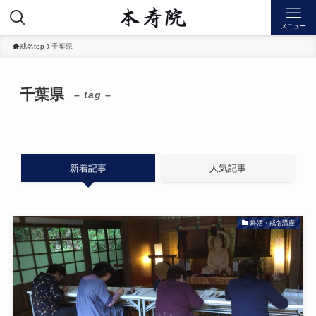
メニュー
戒名top
千葉県
千葉県
– tag –
新着記事
人気記事
終活・戒名講座