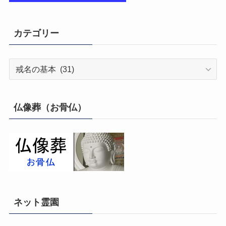
カテゴリー
カ
テ
ゴ
リ
仏像葬（お骨仏）
ー
ネット霊園