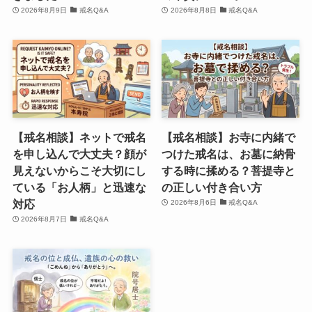
2026年8月9日
戒名Q&A
2026年8月8日
戒名Q&A
【戒名相談】ネットで戒名
【戒名相談】お寺に内緒で
を申し込んで大丈夫？顔が
つけた戒名は、お墓に納骨
見えないからこそ大切にし
する時に揉める？菩提寺と
ている「お人柄」と迅速な
の正しい付き合い方
対応
2026年8月6日
戒名Q&A
2026年8月7日
戒名Q&A