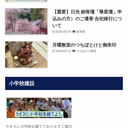
【重要】日光 納骨壇「尊星壇」申
込みの方）のご遺骨 合祀移行につ
いて
2026-05-24
樹木葬
月曜教室のつちぼとけと御朱印
2026-05-12
つちぼとけ教室
小学校建設
ラオスに小学校を建てておりますご協力