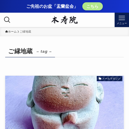
ご先祖のお盆「盂蘭盆会」
こちら
メニュー
ホーム
ご縁地蔵
ご縁地蔵
– tag –
メールマガジン