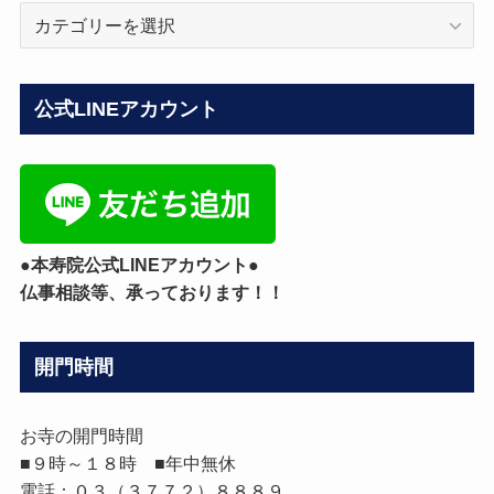
ブ
ロ
グ
カ
公式LINEアカウント
テ
ゴ
リ
ー
●本寿院公式LINEアカウント●
仏事相談等、承っております！！
開門時間
お寺の開門時間
■９時～１８時 ■年中無休
電話：０３（３７７２）８８８９