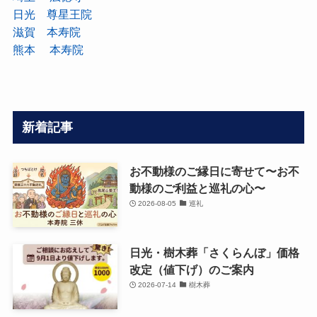
日光 尊星王院
滋賀 本寿院
熊本 本寿院
新着記事
お不動様のご縁日に寄せて〜お不
動様のご利益と巡礼の心〜
2026-08-05
巡礼
日光・樹木葬「さくらんぼ」価格
改定（値下げ）のご案内
2026-07-14
樹木葬