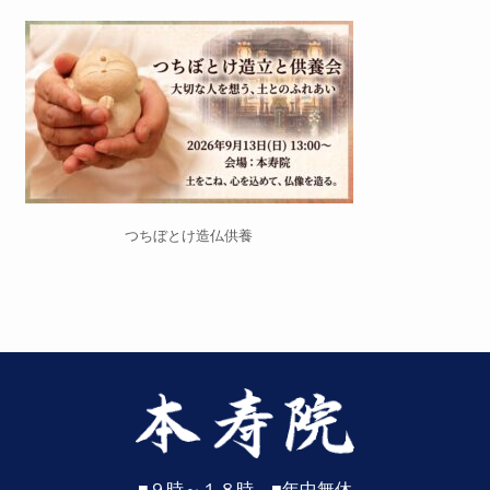
つちぼとけ造仏供養
■９時～１８時 ■年中無休