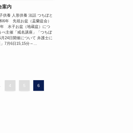
合案内
子供養 人形供養 法話 つちぼと
令和6年 先祖お盆（盂蘭盆会）
6年 水子お盆（地蔵盆）につ
うべ主催「戒名講座」「つちぼ
5月24日開催について 弁護士に
月6日15;15分～...
.
4
5
6