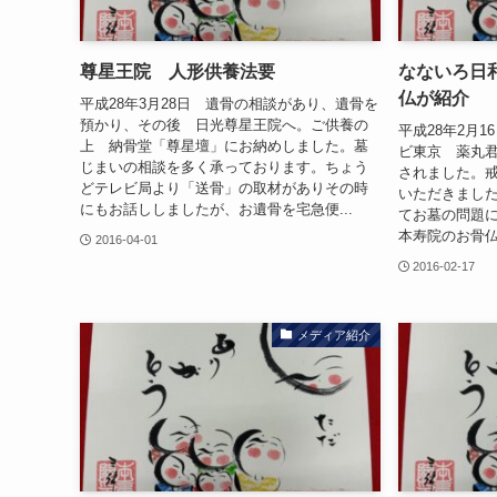
尊星王院 人形供養法要
なないろ日
仏が紹介
平成28年3月28日 遺骨の相談があり、遺骨を
預かり、その後 日光尊星王院へ。ご供養の
平成28年2月1
上 納骨堂「尊星壇」にお納めしました。墓
ビ東京 薬丸
じまいの相談を多く承っております。ちょう
されました。
どテレビ局より「送骨」の取材がありその時
いただきまし
にもお話ししましたが、お遺骨を宅急便...
てお墓の問題
本寿院のお骨仏
2016-04-01
2016-02-17
メディア紹介