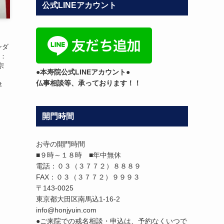
公式LINEアカウント
テ
ゴ
リ
ー
ンダ
外：
宗
●本寿院公式LINEアカウント●
庄
仏事相談等、承っております！！
津
開門時間
お寺の開門時間
■９時～１８時 ■年中無休
電話：０３（３７７２）８８８９
FAX：０３（３７７２）９９９３
〒143-0025
東京都大田区南馬込1-16-2
info@honjyuin.com
●ご来院での戒名相談・申込は、予約なくいつで