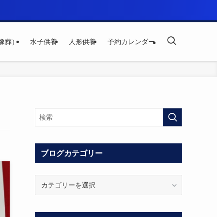
像葬）
水子供養
人形供養
予約カレンダー
ブログカテゴリー
ブ
ロ
グ
カ