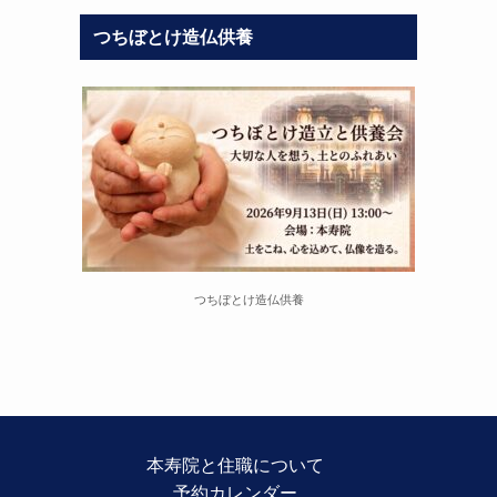
つちぼとけ造仏供養
つちぼとけ造仏供養
本寿院と住職について
予約カレンダー