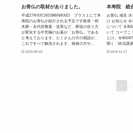
お骨仏の取材がありました。
本寿院 総
平成27年9月19日9時NIKKEI プラス１にて本
お骨仏 戒名 水
寿院のお骨仏が紹介される予定です散骨・樹
け お知らせ 
木葬・永代供養墓・送骨など、葬送の在り方
について 令和
が変化する中究極のお墓が「お骨仏」である
いて コープこ
と考えております。たくさんの方の相談が、
とけ」令和6年
これですべて解決されます。独身の方や...
聞く「終活講座」7
2015-09-18
2014-12-17
1
..