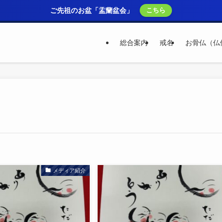
ご先祖のお盆「盂蘭盆会」
こちら
総合案内
戒名
お骨仏（仏
メディア紹介