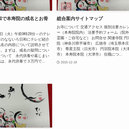
和で本寿院の戒名とお骨
総合案内サイトマップ
お寺について 交通アクセス 個別法要カレ
ー（本寿院院内） 法要予約フォーム（院
6日（火）午前9時28分～のテレ
霊園・ご自宅など） お問合せ 関連寺院 円
君のなないろ日和にテレビ紹介
院（神奈川県平塚市） 広徳寺（埼玉県本
戒名の内容について説明させて
市） 尊星王院（日光市） 円宗院本院（大
た。まずは、戒名の疑問につい
市） 本寿院本院（大津市） 住職につ...
について 永代供養や墓じまい
は、永代供養で３万円で...
2015-12-19