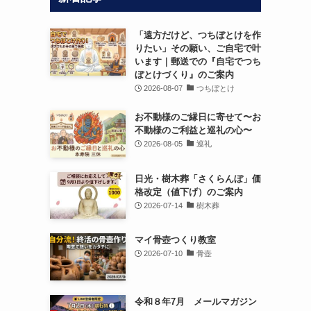
「遠方だけど、つちぼとけを作
りたい」その願い、ご自宅で叶
います｜郵送での『自宅でつち
ぼとけづくり』のご案内
2026-08-07
つちぼとけ
お不動様のご縁日に寄せて〜お
不動様のご利益と巡礼の心〜
2026-08-05
巡礼
日光・樹木葬「さくらんぼ」価
格改定（値下げ）のご案内
2026-07-14
樹木葬
マイ骨壺つくり教室
2026-07-10
骨壺
令和８年7月 メールマガジン