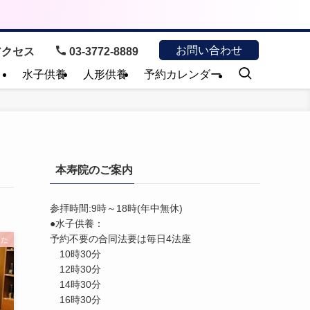
お問い合わせ
クセス
03-3772-8889
）
水子供養
人形供養
予約カレンダー
本寿院のご案内
参拝時間:9時～18時(年中無休)
●水子供養：
予約不要の合同法要は毎日4法座
した
10時30分
12時30分
14時30分
16時30分