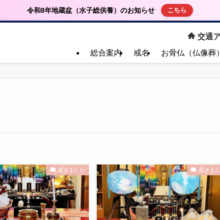
令和8年地蔵盆（水子総供養）のお知らせ
こちら
交通ア
総合案内
戒名
お骨仏（仏像葬
届きました
届きま