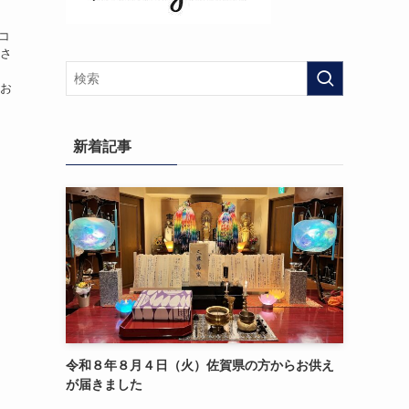
コ
をさ
墓
にお
新着記事
令和８年８月４日（火）佐賀県の方からお供え
が届きました