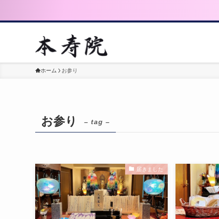
ホーム
お参り
お参り
– tag –
届きました