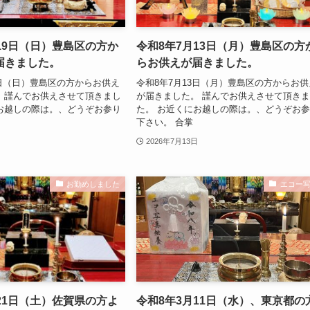
19日（日）豊島区の方か
令和8年7月13日（月）豊島区の方
届きました。
らお供えが届きました。
9日（日）豊島区の方からお供え
令和8年7月13日（月）豊島区の方からお供
 謹んでお供えさせて頂きまし
が届きました。 謹んでお供えさせて頂き
お越しの際は。、どうぞお参り
た。 お近くにお越しの際は。、どうぞお
下さい。 合掌
2026年7月13日
お勤めしました
エコー
21日（土）佐賀県の方よ
令和8年3月11日（水）、東京都の