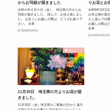
からお写経が届きました
りお花とお
令和８年６月５日（金）、埼玉県の方からお
令和8年3月2
写経が届きました。 謹んで、お供え致しまし
お供え物が届き
た。 お近くにお越しの際は、どうぞお参り下
えし謹んで法要
さい。 合掌
お越しの際
合掌
2026年6月5日
2026年3月21日
届きました
11月30日 埼玉県の方よりお花が届
きました。
11月30日（金）埼玉県のご家族の方から 遠方
の為なかなかお参りに行かれないということ