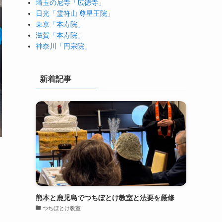
埼玉の尼寺「広徳寺」
日光「霊符山 尊星王院」
東京「本寿院」
滋賀「本寿院」
神奈川「円宗院」
新着記事
熊本と鹿児島でつちぼとけ教室と法要を厳修
つちぼとけ教室