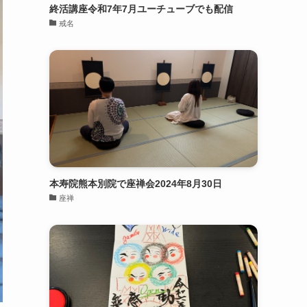
終活講座令和7年7月ユーチューブでも配信
戒名
本寿院熊本別院で座禅会2024年8月30日
座禅