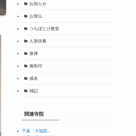
お知らせ
お骨仏
つちぼとけ教室
人形供養
座禅
御朱印
戒名
雑記
関連寺院
千葉「大福院」