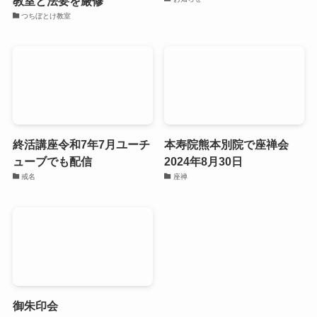
教室と法要を厳修
つちぼとけ教室
終活講座令和7年7月ユーチ
本寿院熊本別院で座禅会
ューブでも配信
2024年8月30日
戒名
座禅
御朱印会