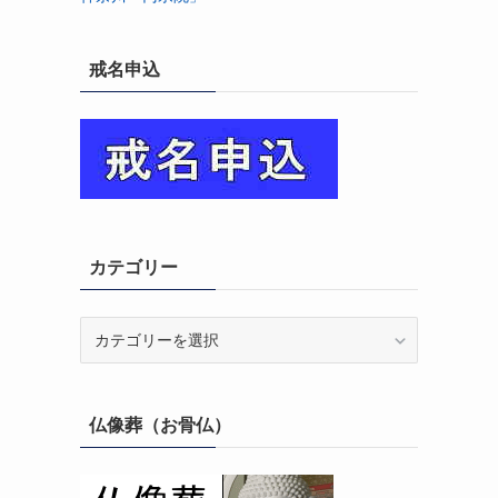
戒名申込
カテゴリー
カ
テ
ゴ
リ
仏像葬（お骨仏）
ー