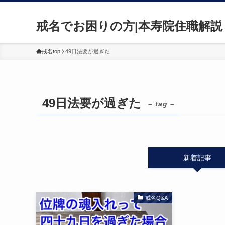
戒名でお困りの方|本寿院住職解説
戒名top
49日法要が過ぎた
49日法要が過ぎた
– tag –
新着記事
戒名Q&A