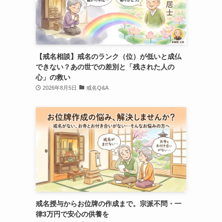
【戒名相談】戒名のランク（位）が低いと成仏
できない？あの世での差別と「残された人の
心」の救い
2026年8月5日
戒名Q&A
戒名授与からお位牌の作成まで。宗派不問・一
律3万円で安心の供養を