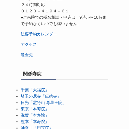
２４時間対応
０１２０－４１９４－６１
●ご来院での戒名相談・申込は、9時から18時ま
で予約なくいつでも構いません。
法要予約カレンダー
アクセス
送金先
関係寺院
千葉「大福院」
埼玉の尼寺「広徳寺」
日光「霊符山 尊星王院」
東京「本寿院」
滋賀「本寿院」
熊本「本寿院」
神奈川「円宗院」