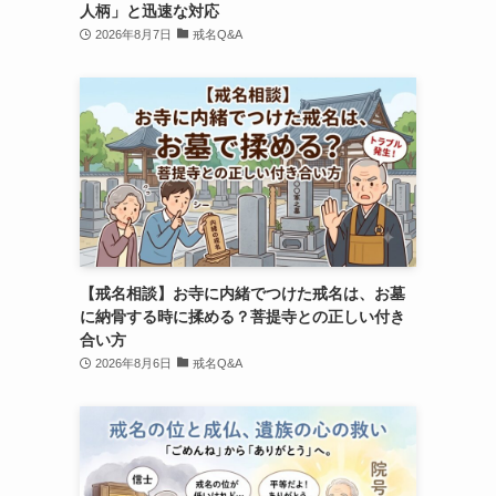
人柄」と迅速な対応
2026年8月7日
戒名Q&A
【戒名相談】お寺に内緒でつけた戒名は、お墓
に納骨する時に揉める？菩提寺との正しい付き
合い方
2026年8月6日
戒名Q&A