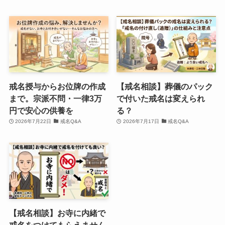
戒名授与からお位牌の作成
【戒名相談】葬儀のパック
まで。宗派不問・一律3万
で付いた戒名は変えられ
円で安心の供養を
る？
2026年7月22日
戒名Q&A
2026年7月17日
戒名Q&A
【戒名相談】お寺に内緒で
戒名をつけてもらえません