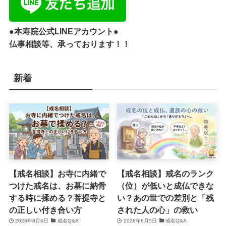
●本寿院公式LINEアカウント●
仏事相談等、承っております！！
新着
【戒名相談】お寺に内緒で
【戒名相談】戒名のランク
つけた戒名は、お墓に納骨
（位）が低いと成仏できな
する時に揉める？菩提寺と
い？あの世での差別と「残
の正しい付き合い方
された人の心」の救い
2026年8月6日
戒名Q&A
2026年8月5日
戒名Q&A