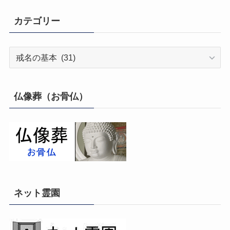
カテゴリー
カ
テ
ゴ
リ
仏像葬（お骨仏）
ー
ネット霊園