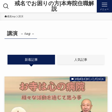
戒名でお困りの方|本寿院住職解
説
メニュー
戒名top
講演
講演
– tag –
新着記事
人気記事
没後戒名を授かった方のお礼