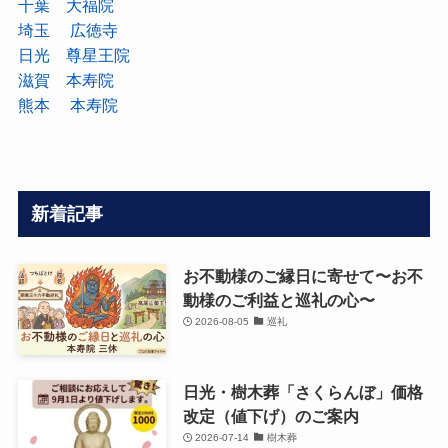
千葉 大福院
埼玉 広徳寺
日光 尊星王院
滋賀 本寿院
熊本 本寿院
新着記事
お不動様のご縁日に寄せて〜お不
動様のご利益と巡礼の心〜
2026-08-05
巡礼
日光・樹木葬「さくらんぼ」価格
改定（値下げ）のご案内
2026-07-14
樹木葬