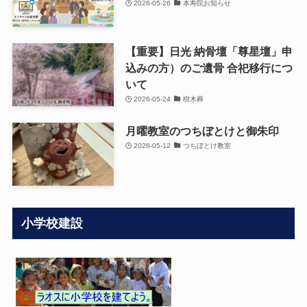
2026-05-26
本寿院お知らせ
【重要】日光 納骨壇「尊星壇」申
込みの方）のご遺骨 合祀移行につ
いて
2026-05-24
樹木葬
月曜教室のつちぼとけと御朱印
2026-05-12
つちぼとけ教室
小学校建設