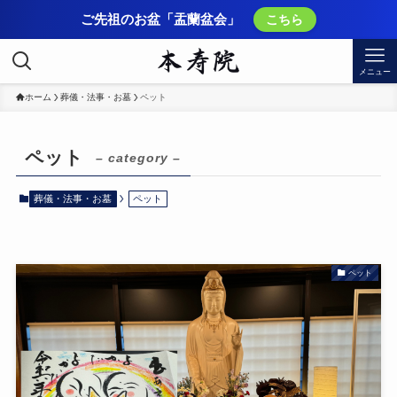
ご先祖のお盆「盂蘭盆会」
こちら
メニュー
ホーム
葬儀・法事・お墓
ペット
ペット
– category –
葬儀・法事・お墓
ペット
ペット