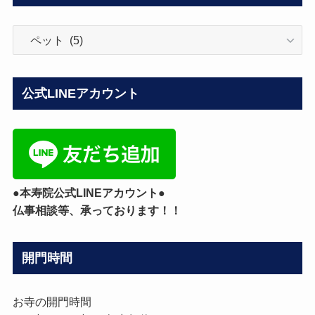
ブ
ロ
グ
カ
公式LINEアカウント
テ
ゴ
リ
ー
●本寿院公式LINEアカウント●
仏事相談等、承っております！！
開門時間
お寺の開門時間