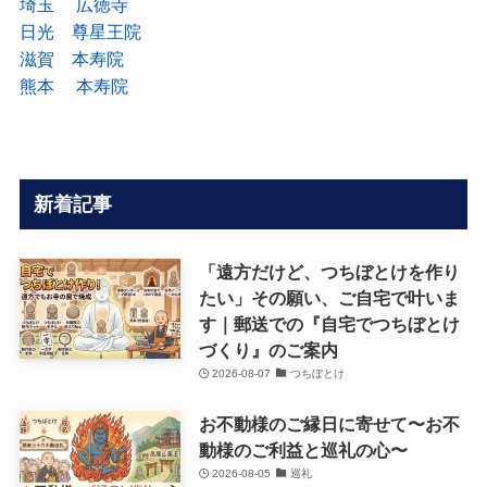
埼玉 広徳寺
日光 尊星王院
滋賀 本寿院
熊本 本寿院
新着記事
「遠方だけど、つちぼとけを作り
たい」その願い、ご自宅で叶いま
す｜郵送での『自宅でつちぼとけ
づくり』のご案内
2026-08-07
つちぼとけ
お不動様のご縁日に寄せて〜お不
動様のご利益と巡礼の心〜
2026-08-05
巡礼