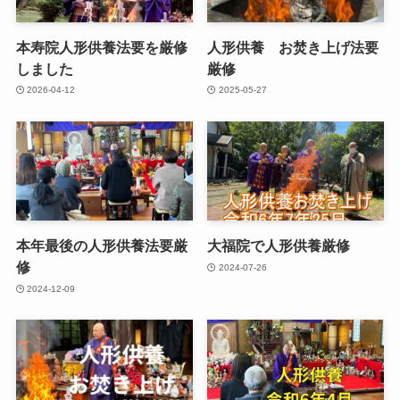
本寿院人形供養法要を厳修
人形供養 お焚き上げ法要
しました
厳修
2026-04-12
2025-05-27
本年最後の人形供養法要厳
大福院で人形供養厳修
修
2024-07-26
2024-12-09