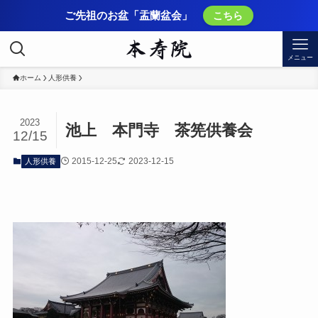
ご先祖のお盆「盂蘭盆会」
こちら
メニュー
ホーム
人形供養
2023
池上 本門寺 茶筅供養会
12/15
2015-12-25
2023-12-15
人形供養