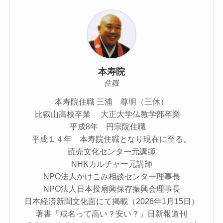
本寿院
住職
本寿院住職 三浦 尊明（三休）
比叡山高校卒業 大正大学仏教学部卒業
平成8年 円宗院住職
平成１４年 本寿院住職となり現在に至る。
読売文化センター元講師
NHKカルチャー元講師
NPO法人かけこみ相談センター理事長
NPO法人日本投扇興保存振興会理事長
日本経済新聞文化面にて掲載（2026年1月15日）
著書「戒名って高い？安い？」日新報道刊