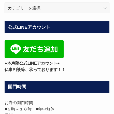
ブ
ロ
グ
カ
公式LINEアカウント
テ
ゴ
リ
ー
●本寿院公式LINEアカウント●
仏事相談等、承っております！！
開門時間
お寺の開門時間
■９時～１８時 ■年中無休