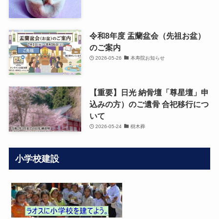
令和8年度 盂蘭盆会（先祖お盆）
のご案内
2026-05-26
本寿院お知らせ
【重要】日光 納骨壇「尊星壇」申
込みの方）のご遺骨 合祀移行につ
いて
2026-05-24
樹木葬
小学校建設