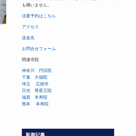
も構いません。
法要予約はこちら
アクセス
送金先
お問合せフォーム
関連寺院
神奈川 円宗院
千葉 大福院
埼玉 広徳寺
日光 尊星王院
滋賀 本寿院
熊本 本寿院
新着記事