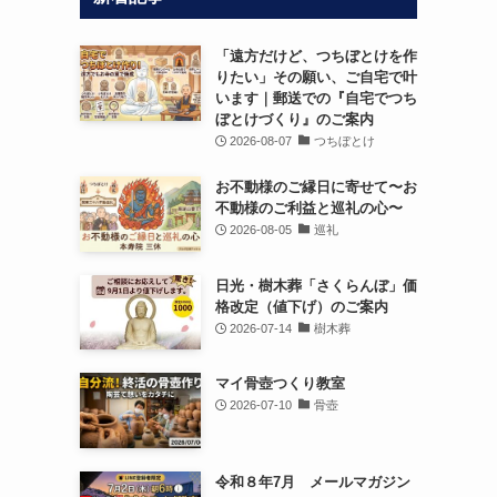
「遠方だけど、つちぼとけを作
りたい」その願い、ご自宅で叶
います｜郵送での『自宅でつち
ぼとけづくり』のご案内
2026-08-07
つちぼとけ
お不動様のご縁日に寄せて〜お
不動様のご利益と巡礼の心〜
2026-08-05
巡礼
日光・樹木葬「さくらんぼ」価
格改定（値下げ）のご案内
2026-07-14
樹木葬
マイ骨壺つくり教室
2026-07-10
骨壺
令和８年7月 メールマガジン