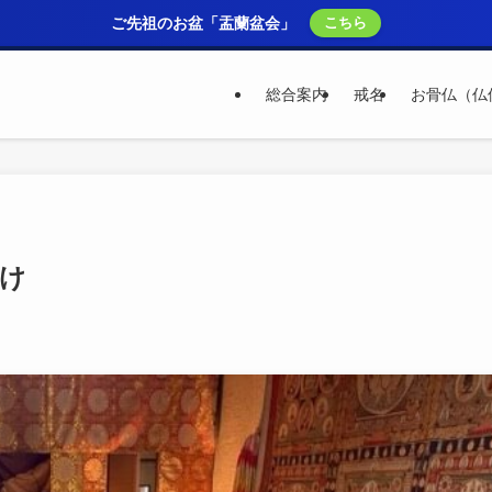
ご先祖のお盆「盂蘭盆会」
こちら
総合案内
戒名
お骨仏（仏
け