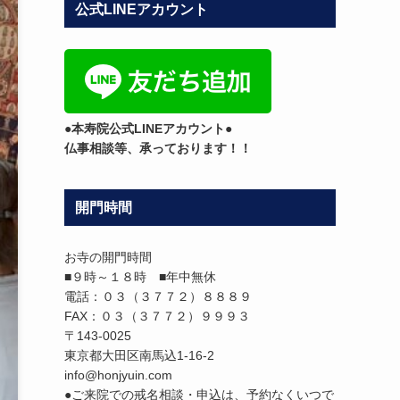
公式LINEアカウント
テ
ゴ
リ
ー
●本寿院公式LINEアカウント●
仏事相談等、承っております！！
開門時間
お寺の開門時間
■９時～１８時 ■年中無休
電話：０３（３７７２）８８８９
FAX：０３（３７７２）９９９３
〒143-0025
東京都大田区南馬込1-16-2
info@honjyuin.com
●ご来院での戒名相談・申込は、予約なくいつで