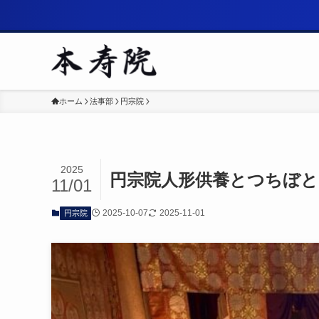
ホーム
法事部
円宗院
2025
円宗院人形供養とつちぼと
11/01
2025-10-07
2025-11-01
円宗院