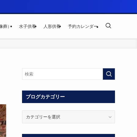
像葬）
水子供養
人形供養
予約カレンダー
ブログカテゴリー
ブ
ロ
グ
カ